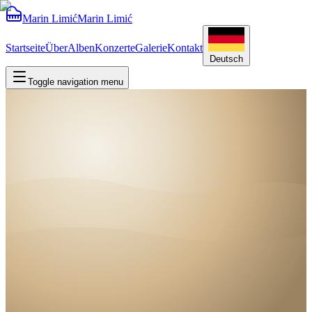
Marin Limić
Marin Limić
Startseite
Über
Alben
Konzerte
Galerie
Kontakt
Deutsch
Toggle navigation menu