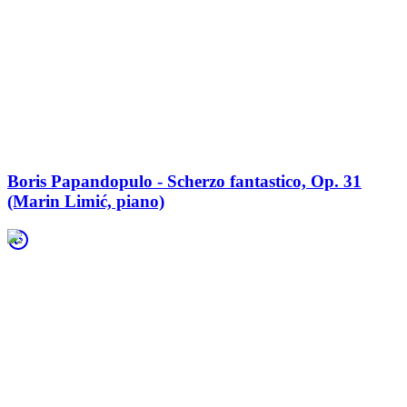
Boris Papandopulo - Scherzo fantastico, Op. 31
(Marin Limić, piano)